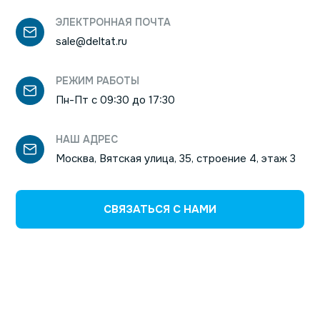
Среди наших клиентов крупные Банки,
ЭЛЕКТРОННАЯ ПОЧТА
Энергетические Компании, Промышленные
sale@deltat.ru
Корпорации, а также предприятия транспорта,
торговли, строительства, образования и
государственного сектора.
РЕЖИМ РАБОТЫ
Пн-Пт с 09:30 до 17:30
НАШ АДРЕС
Москва, Вятская улица, 35, строение 4, этаж 3
СВЯЗАТЬСЯ С НАМИ