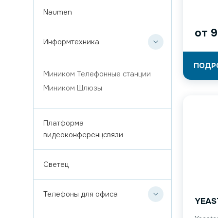
Naumen
от
9
Информтехника
ПОДР
Миником Телефонные станции
Миником Шлюзы
Платформа
видеоконференцсвязи
Светец
Телефоны для офиса
YEAS