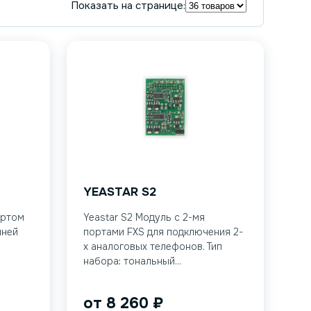
Показать на странице:
YEASTAR S2
ортом
Yeastar S2 Модуль с 2-мя
шней
портами FXS для подключения 2-
х аналоговых телефонов. Тип
набора: тональный...
от
8 260
₽