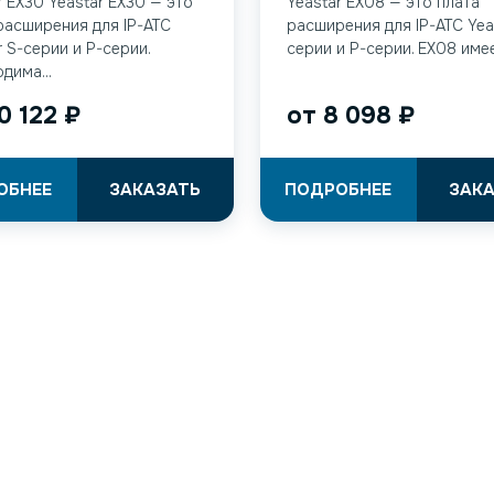
r EX30 Yeastar EX30 — это
Yeastar EX08 — это плата
расширения для IP-АТС
расширения для IP-АТС Yea
r S-серии и P-серии.
серии и P-серии. EX08 имеет
дима...
0 122
₽
от
8 098
₽
ОБНЕЕ
ЗАКАЗАТЬ
ПОДРОБНЕЕ
ЗАК