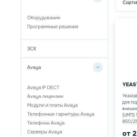
Сорти
Оборудование
Программные решения
3CX
Avaya
YEAS
Avaya IP DECT
Yeasta
Avaya лицензии
для по
Модули и платы Avaya
внешне
Телефонные гарнитуры Avaya
(UMTS 
850/21
Телефоны Avaya
Серверы Avaya
от
2