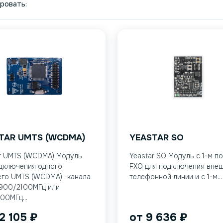
ровать:
TAR UMTS (WCDMA)
YEASTAR SO
r UMTS (WCDMA) Модуль
Yeastar SO Модуль с 1-м п
дключения одного
FXO для подключения вне
го UMTS (WCDMA) -канала
телефонной линии и с 1-м...
900/2100МГц или
00МГц...
2 105
₽
от
9 636
₽