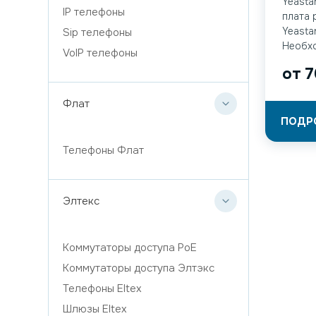
Yeasta
IP телефоны
плата 
Yeasta
Sip телефоны
Необхо
VoIP телефоны
от
7
Флат
ПОДР
Телефоны Флат
Элтекс
Коммутаторы доступа PoE
Коммутаторы доступа Элтэкс
Телефоны Eltex
Шлюзы Eltex