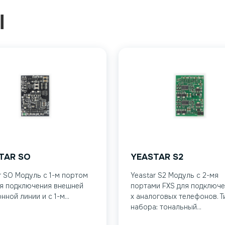
Ы
TAR SO
YEASTAR S2
r SO Модуль с 1-м портом
Yeastar S2 Модуль с 2-мя
я подключения внешней
портами FXS для подключе
нной линии и с 1-м...
х аналоговых телефонов. Т
набора: тональный...