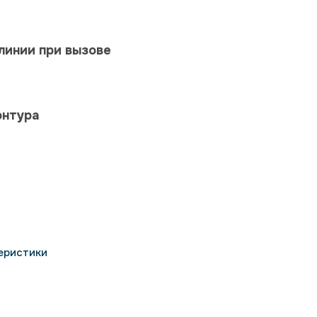
линии при вызове
онтура
еристики