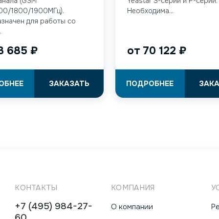
анала (GSM
Yeastar S-серии и P-серии.
00/1800/1900МГц).
Необходима...
значен для работы со
.
3 685
₽
от
70 122
₽
ОБНЕЕ
ЗАКАЗАТЬ
ПОДРОБНЕЕ
ЗАК
КОНТАКТЫ
КОМПАНИЯ
У
+7 (495) 984-27-
О компании
Р
60