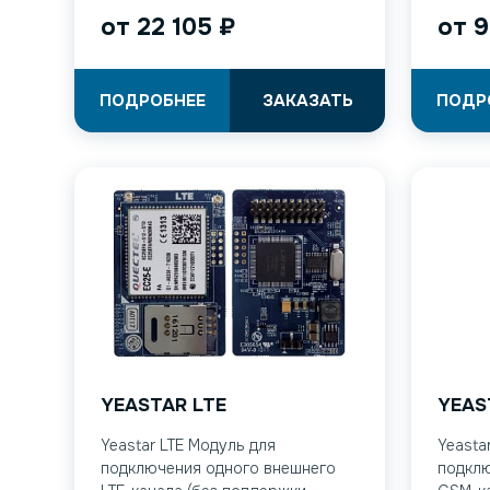
от
22 105
₽
от
9
ПОДРОБНЕЕ
ЗАКАЗАТЬ
ПОДР
YEASTAR LTE
YEAS
Yeastar LTE Модуль для
Yeasta
подключения одного внешнего
подклю