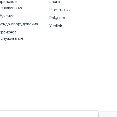
ервисное
Jabra
бслуживание
Plantronics
бучение
Polycom
ренда оборудования
Yealink
ервисное
бслуживание