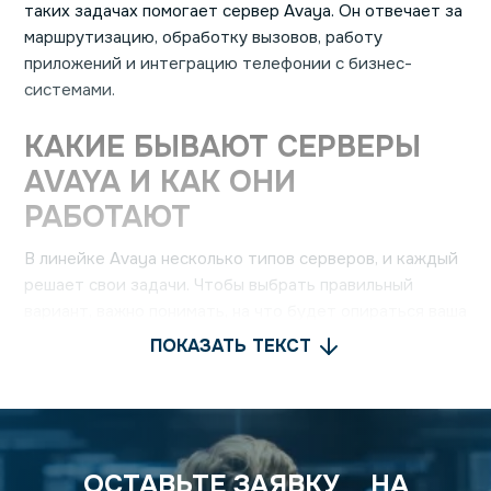
таких задачах помогает сервер Avaya. Он отвечает за
маршрутизацию, обработку вызовов, работу
приложений и интеграцию телефонии с бизнес-
системами.
КАКИЕ БЫВАЮТ СЕРВЕРЫ
AVAYA И КАК ОНИ
РАБОТАЮТ
В линейке Avaya несколько типов серверов, и каждый
решает свои задачи. Чтобы выбрать правильный
вариант, важно понимать, на что будет опираться ваша
АТС.
ПОКАЗАТЬ ТЕКСТ
Серверы Avaya обычно используют для:
работы корпоративной IP-телефонии;
обработки голосового трафика и маршрутизации
ОСТАВЬТЕ ЗАЯВКУ
НА
вызовов;