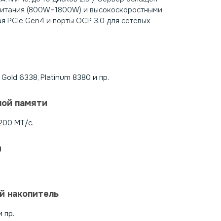
питания (800W–1800W) и высокоскоростными
я PCIe Gen4 и порты OCP 3.0 для сетевых
, Gold 6338, Platinum 8380 и пр.
ной памяти
200 МТ/с.
и
й накопитель
и пр.