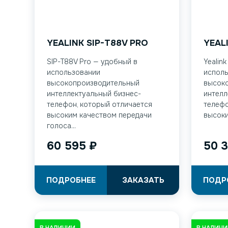
YEALINK SIP-T88V PRO
YEAL
SIP-T88V Pro — удобный в
Yealin
использовании
испол
высокопроизводительный
высок
интеллектуальный бизнес-
интелл
телефон, который отличается
телефо
высоким качеством передачи
высоки
голоса...
60 595
₽
50 
ПОДРОБНЕЕ
ЗАКАЗАТЬ
ПОДР
В НАЛИЧИИ
В НАЛИЧ