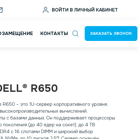
sale@deltat.ru
ВОЙТИ В ЛИЧНЫЙ КАБИНЕТ
ОЗАМЕЩЕНИЕ
КОНТАКТЫ
ЗАКАЗАТЬ ЗВОНОК
DELL® R650
e R650 – это 1U-сервер корпоративного уровня,
 высокопроизводительных вычислений,
ты с базами данных. Он поддерживает процессоры
го поколения (до 40 ядер на сокет), до 4 TB
DR4 с 16 слотами DIMM и широкий выбор
A, NVMe, до 10 дисков 2.5″). Сервер оснащён