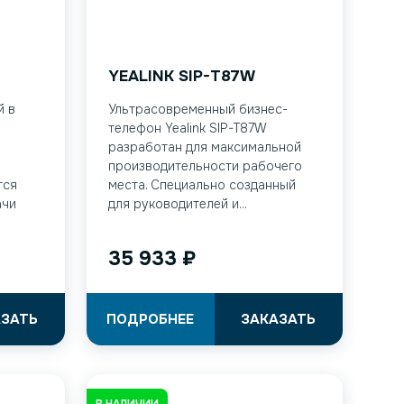
YEALINK SIP-T87W
й в
Ультрасовременный бизнес-
телефон Yealink SIP-T87W
разработан для максимальной
производительности рабочего
тся
места. Специально созданный
ачи
для руководителей и...
35 933
₽
АЗАТЬ
ПОДРОБНЕЕ
ЗАКАЗАТЬ
В НАЛИЧИИ