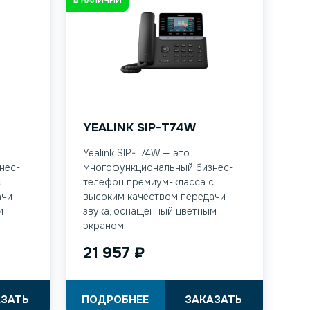
YEALINK SIP-T74W
Yealink SIP-T74W — это
нес-
многофункциональный бизнес-
с
телефон премиум-класса с
ачи
высоким качеством передачи
м
звука, оснащенный цветным
экраном...
21 957
₽
АЗАТЬ
ПОДРОБНЕЕ
ЗАКАЗАТЬ