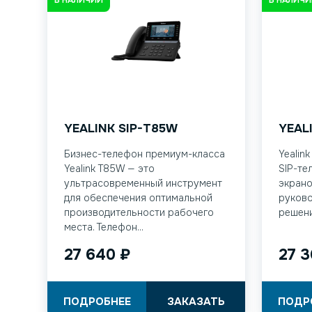
YEALINK SIP-T85W
YEAL
Бизнес-телефон премиум-класса
Yealin
Yealink T85W — это
SIP-те
ультрасовременный инструмент
экрано
для обеспечения оптимальной
руков
производительности рабочего
решени
места. Телефон...
27 640
₽
27 
ПОДРОБНЕЕ
ЗАКАЗАТЬ
ПОДР