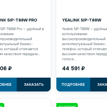
INK SIP-T88W PRO
YEALINK SIP-T88W
k SIP-T88W Pro — удобный в
Yealink SIP-T88W — удобны
ьзовании
использовании
опроизводительный
высокопроизводительный
ектуальный бизнес-
интеллектуальный бизнес-
н, который отличается
телефон, который отличае
м качеством передачи...
высоким качеством перед
голоса...
306
₽
44 591
₽
ОБНЕЕ
ЗАКАЗАТЬ
ПОДРОБНЕЕ
ЗАК
ИИ
В НАЛИЧИИ