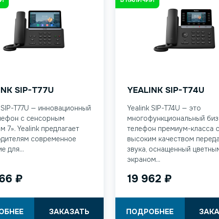
INK SIP-T77U
YEALINK SIP-T74U
k SIP-T77U — инновационный
Yealink SIP-T74U — это
лефон с сенсорным
многофункциональный биз
м 7». Yealink предлагает
телефон премиум-класса 
одителям современное
высоким качеством перед
е для...
звука, оснащенный цветны
экраном...
366
₽
19 962
₽
ОБНЕЕ
ЗАКАЗАТЬ
ПОДРОБНЕЕ
ЗАК