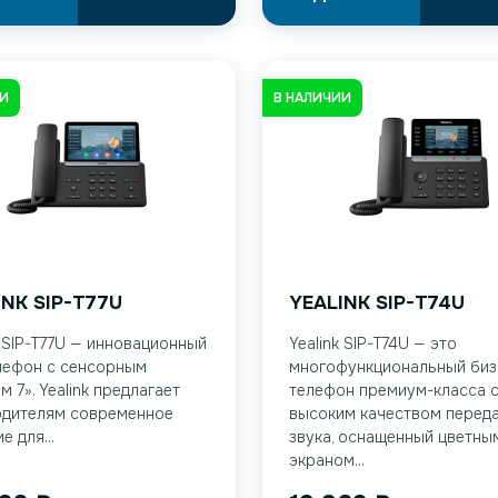
ИИ
В НАЛИЧИИ
INK SIP-T77U
YEALINK SIP-T74U
k SIP-T77U — инновационный
Yealink SIP-T74U — это
лефон с сенсорным
многофункциональный биз
м 7». Yealink предлагает
телефон премиум-класса 
одителям современное
высоким качеством перед
е для...
звука, оснащенный цветны
экраном...