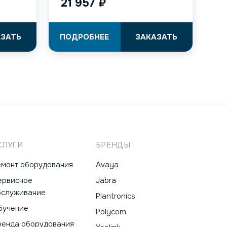
21 957
₽
АЗАТЬ
ПОДРОБНЕЕ
ЗАКАЗАТЬ
СЛУГИ
БРЕНДЫ
емонт оборудования
Avaya
ервисное
Jabra
бслуживание
Plantronics
бучение
Polycom
ренда оборудования