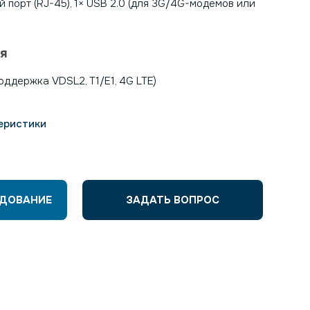
ый порт (RJ-45), 1× USB 2.0 (для 3G/4G-модемов или
ия
оддержка VDSL2, T1/E1, 4G LTE)
еристики
УДОВАНИЕ
ЗАДАТЬ ВОПРОС