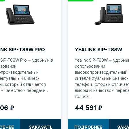
INK SIP-T88W PRO
YEALINK SIP-T88W
k SIP-T88W Pro — удобный в
Yealink SIP-T88W — удобны
ьзовании
использовании
опроизводительный
высокопроизводительный
ектуальный бизнес-
интеллектуальный бизнес-
н, который отличается
телефон, который отличае
м качеством передачи...
высоким качеством перед
голоса...
306
₽
44 591
₽
ОБНЕЕ
ЗАКАЗАТЬ
ПОДРОБНЕЕ
ЗАК