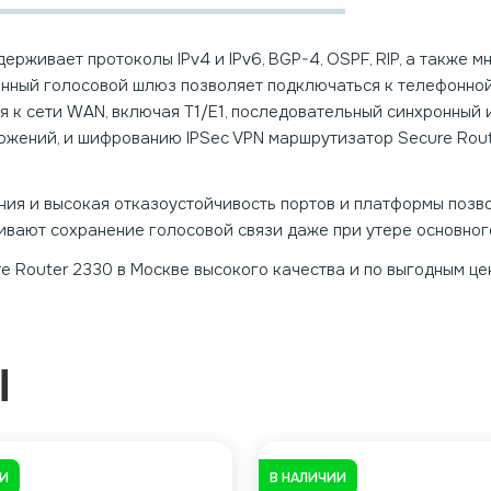
рживает протоколы IPv4 и IPv6, BGP-4, OSPF, RIP, а также
анный голосовой шлюз позволяет подключаться к телефонно
к сети WAN, включая T1/E1, последовательный синхронный 
ожений, и шифрованию IPSec VPN маршрутизатор Secure Rou
ния и высокая отказоустойчивость портов и платформы позво
вают сохранение голосовой связи даже при утере основного
e Router 2330 в Москве высокого качества и по выгодным це
Ы
ИИ
В НАЛИЧИИ