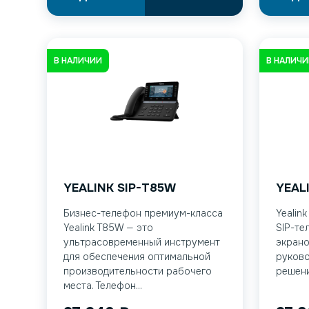
В НАЛИЧИИ
В НАЛИЧ
YEALINK SIP-T85W
YEAL
Бизнес-телефон премиум-класса
Yealin
Yealink T85W — это
SIP-те
ультрасовременный инструмент
экрано
для обеспечения оптимальной
руков
производительности рабочего
решени
места. Телефон...