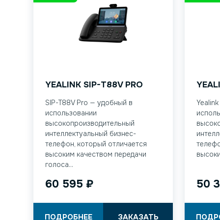
YEALINK SIP-T88V PRO
YEAL
SIP-T88V Pro — удобный в
Yealin
использовании
испол
высокопроизводительный
высок
интеллектуальный бизнес-
интелл
телефон, который отличается
телефо
высоким качеством передачи
высоки
голоса...
60 595
₽
50 
ПОДРОБНЕЕ
ЗАКАЗАТЬ
ПОДР