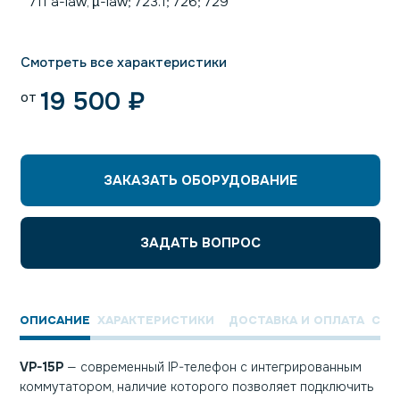
711 a-law, µ-law; 723.1; 726; 729
Смотреть все характеристики
19 500
₽
от
ЗАКАЗАТЬ ОБОРУДОВАНИЕ
ЗАДАТЬ ВОПРОС
ОПИСАНИЕ
ХАРАКТЕРИСТИКИ
ДОСТАВКА И ОПЛАТА
СЕР
VP-15
P
— современный IP-телефон с интегрированным
коммутатором, наличие которого позволяет подключить