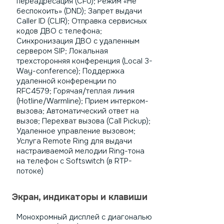
переадресация (CFU); Режим «Не
беспокоить» (DND); Запрет выдачи
Caller ID (CLIR); Отправка сервисных
кодов ДВО с телефона;
Синхронизация ДВО с удаленным
сервером SIP; Локальная
трехсторонняя конференция (Local 3-
Way-conference); Поддержка
удаленной конференции по
RFC4579; Горячая/теплая линия
(Hotline/Warmline); Прием интерком-
вызова; Автоматический ответ на
вызов; Перехват вызова (Call Pickup);
Удаленное управление вызовом;
Услуга Remote Ring для выдачи
настраиваемой мелодии Ring-тона
на телефон с Softswitch (в RTP-
потоке)
Экран, индикаторы и клавиши
Монохромный дисплей с диагональю