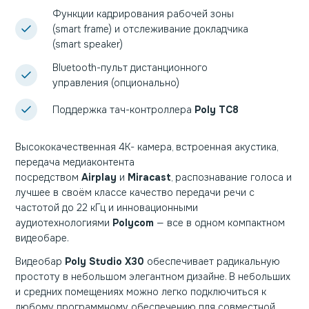
Функции кадрирования рабочей зоны
(smart frame) и отслеживание докладчика
(smart speaker)
Bluetooth-пульт дистанционного
управления (опционально)
Поддержка тач-контроллера
Poly TC8
Высококачественная 4K- камера, встроенная акустика,
передача медиаконтента
посредством
Airplay
и
Miracast
, распознавание голоса и
лучшее в своём классе качество передачи речи с
частотой до 22 кГц и инновационными
аудиотехнологиями
Polycom
— все в одном компактном
видеобаре.
Видеобар
Poly Studio X30
обеспечивает радикальную
простоту в небольшом элегантном дизайне. В небольших
и средних помещениях можно легко подключиться к
любому программному обеспечению для совместной