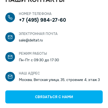
НОМЕР ТЕЛЕФОНА
+7 (495) 984-27-60
ЭЛЕКТРОННАЯ ПОЧТА
sale@deltat.ru
РЕЖИМ РАБОТЫ
Пн-Пт с 09:30 до 17:30
НАШ АДРЕС
Краткое описание возможностей сервиса:
Москва, Вятская улица, 35, строение 4, этаж 3
Быстрый старт мероприятий
Начать мероприятие можно одним кликом. Нажмите
на кнопку «Начать сейчас» в стартовом окне и
СВЯЗАТЬСЯ С НАМИ
выберите из списка адресатов тех, кого вы хотите
пригласить. После этого вы будете перемещены в