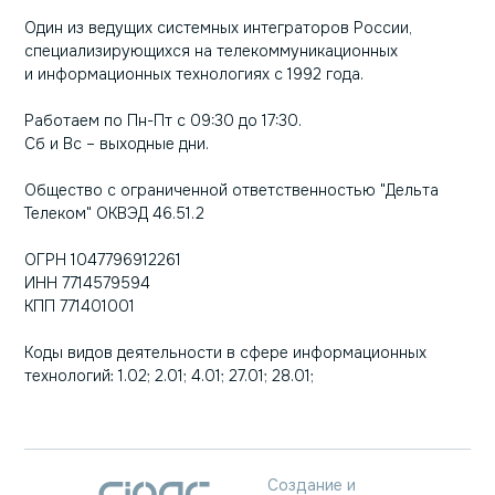
участникам разрешены все доступные права. Для
Один из ведущих системных интеграторов России,
вебинаров по умолчанию участникам разрешены
специализирующихся на телекоммуникационных
только публикация сообщений в чате и просмотр
и информационных технологиях с 1992 года.
записи мероприятия.
Работаем по Пн-Пт с 09:30 до 17:30.
Чат
Сб и Вс – выходные дни.
Окно чата расположено в правой части экрана и
совмещено со списком участников. В этом окне можно
Общество с ограниченной ответственностью "Дельта
обмениваться текстовыми сообщениями с другими
Телеком" ОКВЭД 46.51.2
участниками, как публично, когда сообщения
ОГРН 1047796912261
участника видны всем остальным участникам, так и
ИНН 7714579594
приватно. Выбрав конкретного участника, вы можете
КПП 771401001
обратиться к нему индивидуально. Модератор может
удалять сообщения из чата и сохранять его историю
Коды видов деятельности в сфере информационных
в текстовый файл.
технологий: 1.02; 2.01; 4.01; 27.01; 28.01;
Показ презентаций и документов
Вы можете загружать, просматривать, а также
выполнять другие действия с документами во время
Создание и
сеанса видеоконференции. Демонстрируя документ