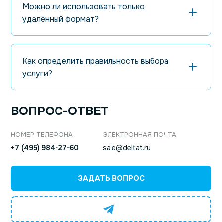
Можно ли использовать только
доступам, правила резервного копирования и
удалённый формат?
восстановления, а также порядок уведомлений.
Желательно, чтобы техническая документация
обновлялась после изменений: это упрощает
Как определить правильность выбора
дальнейшую эксплуатацию и снижает зависимость от
услуги?
конкретных исполнителей. Для систем агат важно
согласовать порядок обновлений и тестов, чтобы
исключить несовместимость и повторные сбои.
ВОПРОС-ОТВЕТ
Чем детальнее определены регламенты, тем выше
качество поддержки и тем проще контролировать
НОМЕР ТЕЛЕФОНА
ЭЛЕКТРОННАЯ ПОЧТА
результат. Стоимость обслуживания обычно зависит
+7 (495) 984-27-60
sale@deltat.ru
от числа узлов, режима доступности (например, 24/7),
необходимости выездов по Москве и требований к
отчетности. При абонентском формате снижается
ЗАДАТЬ ВОПРОС
цена единичного обращения, а техподдержка
становится предсказуемой по бюджету и по срокам
выполнения работ.