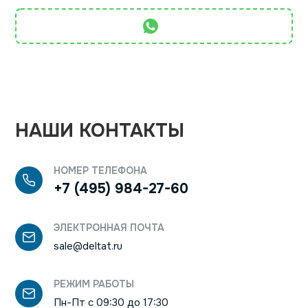
Выбирая «Дельта Телеком», вы получаете не
формальные ответы, а устойчивую организацию
процессов: поддержка, понятные регламенты и
дисциплина исполнения. Если вам нужна техническая
поддержка Агат в Москве, позвоните в «Дельта
Телеком» и запросите расчёт и условия обслуживания
без риска.
НАШИ КОНТАКТЫ
НОМЕР ТЕЛЕФОНА
+7 (495) 984-27-60
ЭЛЕКТРОННАЯ ПОЧТА
sale@deltat.ru
РЕЖИМ РАБОТЫ
Пн-Пт с 09:30 до 17:30