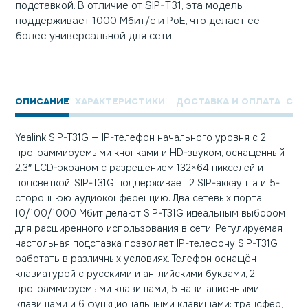
подставкой. В отличие от SIP-T31, эта модель
поддерживает 1000 Мбит/с и PoE, что делает её
более универсальной для сети.
ОПИСАНИЕ
ХАРАКТЕРИСТИКИ
ДОСТАВКА И ОПЛАТА
СЕР
Yealink SIP-T31G — IP-телефон начального уровня с 2
программируемыми кнопками и HD-звуком, оснащенный
2.3″ LCD-экраном с разрешением 132×64 пикселей и
подсветкой. SIP-T31G поддерживает 2 SIP-аккаунта и 5-
стороннюю аудиоконференцию. Два сетевых порта
10/100/1000 Мбит делают SIP-T31G идеальным выбором
для расширенного использования в сети. Регулируемая
настольная подставка позволяет IP-телефону SIP-T31G
работать в различных условиях. Телефон оснащён
клавиатурой с русскими и английскими буквами, 2
программируемыми клавишами, 5 навигационными
клавишами и 6 функциональными клавишами: трансфер,