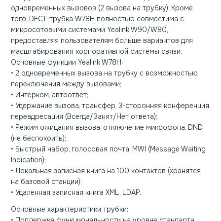
одновременных вызовов (2 вызова на трубку). Кроме
того, DECT-трубка W78H полностью совместима с
микросотовыми системами Yealink W90/W80,
предоставляя пользователям больше вариантов для
масштабирования корпоративной системы связи.
Основные функции Yealink W78H:
• 2 одновременных вызова на трубку с возможностью
переключения между вызовами;
• Интерком, автоответ;
• Удержание вызова, трансфер, 3-сторонняя конференция,
переадресация (Всегда/Занят/Нет ответа);
• Режим ожидания вызова, отключение микрофона, DND
(не беспокоить);
• Быстрый набор, голосовая почта, MWI (Message Waiting
Indication);
• Локальная записная книга на 100 контактов (хранятся
на базовой станции);
• Удаленная записная книга XML, LDAP.
Основные характеристики трубки:
• Поддержка функциональности на уровне стандарта