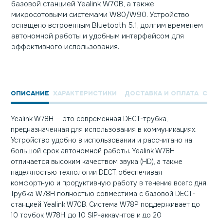
базовой станцией Yealink W70B, а также
микросотовыми системами W80/W90. Устройство
оснащено встроенным Bluetooth 5.1, долгим временем
автономной работы и удобным интерфейсом для
эффективного использования.
ОПИСАНИЕ
ХАРАКТЕРИСТИКИ
ДОСТАВКА И ОПЛАТА
СЕР
Yealink W78H — это современная DECT-трубка,
предназначенная для использования в коммуникациях.
Устройство удобно в использовании и рассчитано на
большой срок автономной работы. Yealink W78H
отличается высоким качеством звука (HD), а также
надежностью технологии DECT, обеспечивая
комфортную и продуктивную работу в течение всего дня.
Трубка W78H полностью совместима с базовой DECT-
станцией Yealink W70B. Система W78Р поддерживает до
10 трубок W78H, до 10 SIP-аккаунтов и до 20