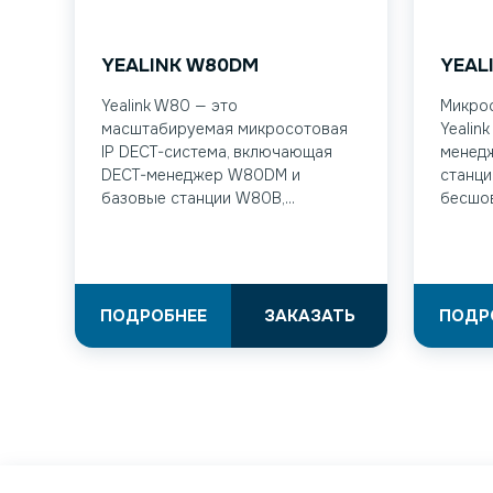
YEALINK W80DM
YEAL
Yealink W80 — это
Микрос
масштабируемая микросотовая
Yealin
IP DECT-система, включающая
менед
DECT-менеджер W80DM и
станци
базовые станции W80B,...
бесшов
ПОДРОБНЕЕ
ЗАКАЗАТЬ
ПОДР