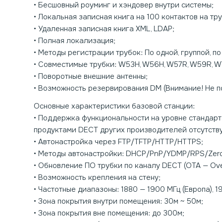
• Бесшовный роуминг и хэндовер внутри системы;
• Локальная записная книга на 100 контактов на тру
• Удаленная записная книга XML, LDAP;
• Полная локализация;
• Методы регистрации трубок: По одной, группой, по 
• Совместимые трубки: W53H, W56H, W57R, W59R, 
• Поворотные внешние антенны;
• Возможность резервирования DM (Внимание! Не по
Основные характеристики базовой станции:
• Поддержка функциональности на уровне стандарта C
продуктами DECT других производителей отсутству
• Автонастройка через FTP/TFTP/HTTP/HTTPS;
• Методы автонастройки: DHCP/PnP/YDMP/RPS/Zero
• Обновление ПО трубки по каналу DECT (OTA — Over
• Возможность крепления на стену;
• Частотные диапазоны: 1880 — 1900 МГц (Европа), 1
• Зона покрытия внутри помещения: 30м ~ 50м;
• Зона покрытия вне помещения: до 300м;