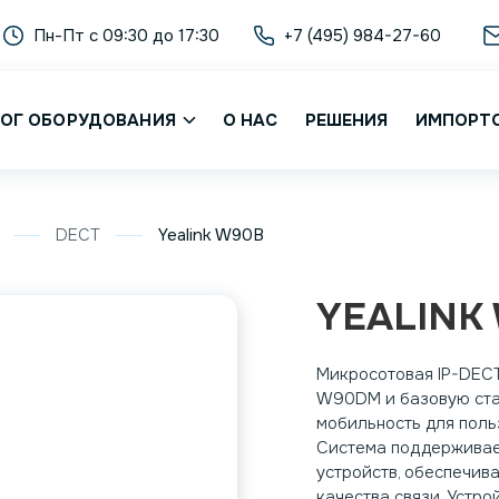
Пн-Пт с 09:30 до 17:30
+7 (495) 984-27-60
ОГ ОБОРУДОВАНИЯ
О НАС
РЕШЕНИЯ
ИМПОРТ
DECT
Yealink W90B
YEALINK
Микросотовая IP-DEC
W90DM и базовую ста
мобильность для поль
Система поддерживае
устройств, обеспечив
качества связи. Устро