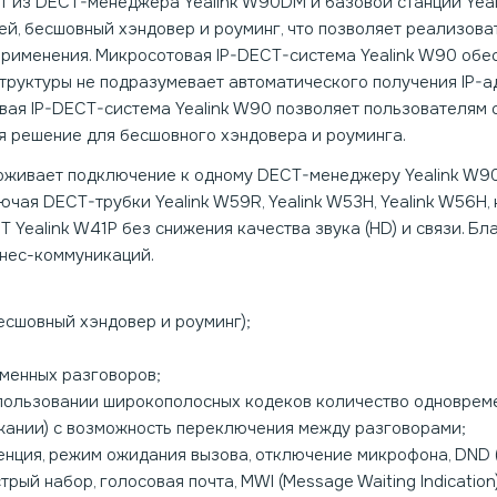
т из DECT-менеджера Yealink W90DM и базовой станции Yea
й, бесшовный хэндовер и роуминг, что позволяет реализова
 применения. Микросотовая IP-DECT-система Yealink W90 об
руктуры не подразумевает автоматического получения IP-ад
вая IP-DECT-система Yealink W90 позволяет пользователям
я решение для бесшовного хэндовера и роуминга.
рживает подключение к одному DECT-менеджеру Yealink W90D
ючая DECT-трубки Yealink W59R, Yealink W53H, Yealink W56H
 Yealink W41P без снижения качества звука (HD) и связи. 
нес-коммуникаций.
есшовный хэндовер и роуминг);
менных разговоров;
использовании широкополосных кодеков количество одноврем
держании) с возможность переключения между разговорами;
енция, режим ожидания вызова, отключение микрофона, DND (
трый набор, голосовая почта, MWI (Message Waiting Indication)