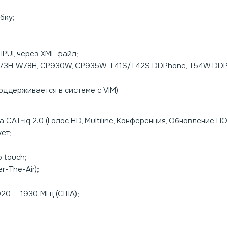
бку;
IPUI, через XML файл;
W73H, W78H, CP930W, CP935W, T41S/T42S DDPhone, T54W DD
ддерживается в системе с VIM).
AT-iq 2.0 (Голос HD, Multiline, Конференция, Обновление ПО 
ет;
 touch;
-The-Air);
920 — 1930 МГц (США);