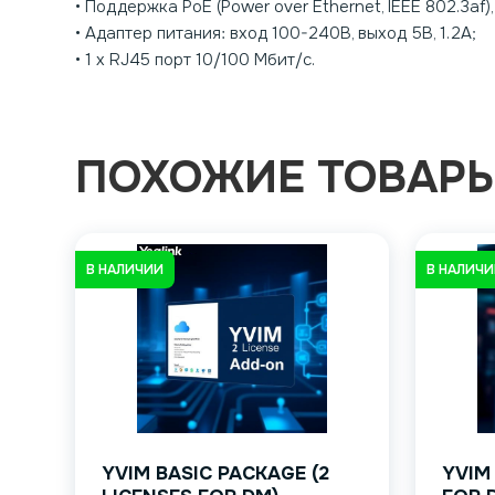
• Поддержка PoE (Power over Ethernet, IEEE 802.3af),
• Адаптер питания: вход 100-240В, выход 5В, 1.2А;
• 1 x RJ45 порт 10/100 Мбит/с.
ПОХОЖИЕ ТОВАР
В НАЛИЧИИ
В НАЛИЧ
YVIM BASIC PACKAGE (2
YVIM