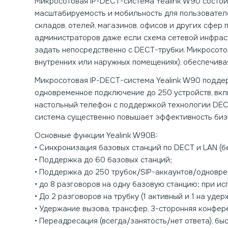
Микросотовая IP-DECT-система Yealink W90 состои
масштабируемость и мобильность для пользователе
складов, отелей, магазинов, офисов и других сфер
администраторов даже если схема сетевой инфраст
задать непосредственно с DECT-трубки. Микросото
внутренних или наружных помещениях), обеспечива
Микросотовая IP-DECT-система Yealink W90 подде
одновременное подключение до 250 устройств, вкл
настольный телефон с поддержкой технологии DECT
система существенно повышает эффективность биз
Основные функции Yealink W90B:
• Синхронизация базовых станций по DECT и LAN (б
• Поддержка до 60 базовых станций;
• Поддержка до 250 трубок/SIP-аккаунтов/одновре
• до 8 разговоров на одну базовую станцию; при 
• До 2 разговоров на трубку (1 активный и 1 на у
• Удержание вызова, трансфер, 3-сторонняя конфер
• Переадресация (всегда/занятость/нет ответа), быс