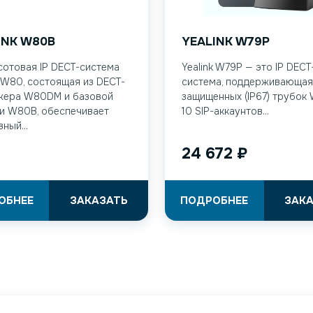
INK W80B
YEALINK W79P
отовая IP DECT-система
Yealink W79P — это IP DECT
k W80, состоящая из DECT-
система, поддерживающая
жера W80DM и базовой
защищенных (IP67) трубок
и W80B, обеспечивает
10 SIP-аккаунтов...
ный...
24 672
₽
ОБНЕЕ
ЗАКАЗАТЬ
ПОДРОБНЕЕ
ЗАК