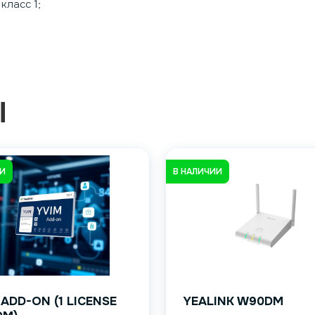
 класс 1;
Ы
ИИ
В НАЛИЧИИ
 ADD-ON (1 LICENSE
YEALINK W90DM