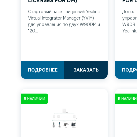
LICENSES FOR DM)
FOR 
Стартовый пакет лицензий Yealink
Дополн
Virtual Integrator Manager (YVIM)
управл
для управления до двух W90DM и
W90B 
120...
Yealink.
ПОДРОБНЕЕ
ЗАКАЗАТЬ
ПОДР
В НАЛИЧИИ
В НАЛИЧ