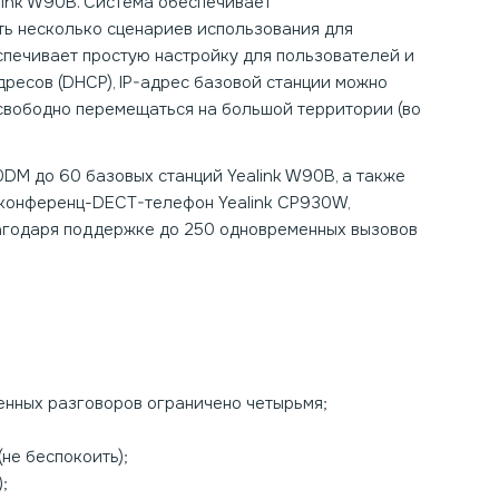
link W90B. Система обеспечивает
ть несколько сценариев использования для
еспечивает простую настройку для пользователей и
ресов (DHCP), IP-адрес базовой станции можно
 свободно перемещаться на большой территории (во
M до 60 базовых станций Yealink W90B, а также
, конференц-DECT-телефон Yealink CP930W,
Благодаря поддержке до 250 одновременных вызовов
енных разговоров ограничено четырьмя;
не беспокоить);
;