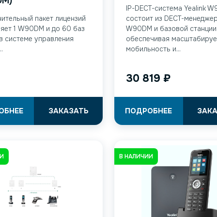
DM)
IP-DECT-система Yealink W
ительный пакет лицензий
состоит из DECT-менедже
яет 1 W90DM и до 60 баз
W90DM и базовой станции
в системе управления
обеспечивая масштабируе
..
мобильность и...
30 819
₽
ОБНЕЕ
ЗАКАЗАТЬ
ПОДРОБНЕЕ
ЗАК
ИИ
В НАЛИЧИИ