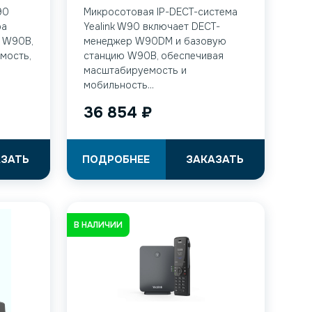
90
Микросотовая IP-DECT-система
ра
Yealink W90 включает DECT-
 W90B,
менеджер W90DM и базовую
мость,
станцию W90B, обеспечивая
масштабируемость и
мобильность...
36 854
₽
АЗАТЬ
ПОДРОБНЕЕ
ЗАКАЗАТЬ
В НАЛИЧИИ