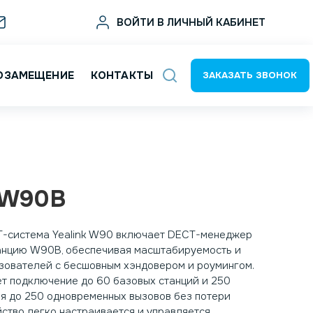
sale@deltat.ru
ВОЙТИ В ЛИЧНЫЙ КАБИНЕТ
ОЗАМЕЩЕНИЕ
КОНТАКТЫ
ЗАКАЗАТЬ ЗВОНОК
 W90B
T-система Yealink W90 включает DECT-менеджер
нцию W90B, обеспечивая масштабируемость и
зователей с бесшовным хэндовером и роумингом.
т подключение до 60 базовых станций и 250
ая до 250 одновременных вызовов без потери
йство легко настраивается и управляется,